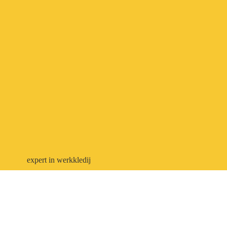
expert in werkkledij
veiligheidsschoenen
bedrukken
en borduren